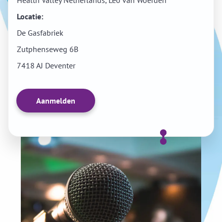
Health Valley Netherlands, Leo van Woerden
Locatie:
De Gasfabriek
Zutphenseweg 6B
7418 AJ Deventer
Aanmelden