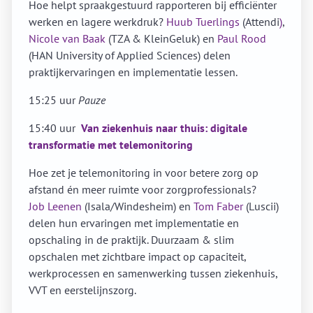
Hoe helpt spraakgestuurd rapporteren bij efficiënter
werken en lagere werkdruk?
Huub Tuerlings
(Attendi
)
,
Nicole van Baak
(TZA & KleinGeluk)
en
Paul Rood
(HAN University of Applied Sciences) delen
praktijkervaringen en implementatie lessen.
15:25 uur
Pauze
15:40 uur
Van ziekenhuis naar thuis: digitale
transformatie met telemonitoring
Hoe zet je telemonitoring in voor betere zorg op
afstand én meer ruimte voor zorgprofessionals?
Job Leenen
(Isala/Windesheim) en
Tom Faber
(Luscii)
delen hun ervaringen met implementatie en
opschaling in de praktijk. Duurzaam & slim
opschalen met zichtbare impact op capaciteit,
werkprocessen en samenwerking tussen ziekenhuis,
VVT en eerstelijnszorg.