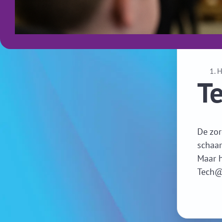
T
De zor
schaar
Maar h
Tech@