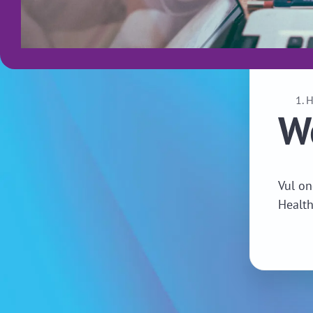
We
Vul on
Health