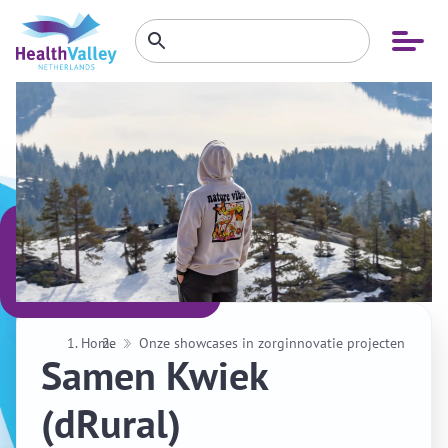
Zoeken
Open
Zoeken
binnen
menu
website
Home
Onze showcases in zorginnovatie projecten
Samen Kwiek
(dRural)