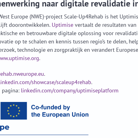
nwerking naar digitale revalidatie in
West Europe (NWE)-project Scale-Up4Rehab is het Uptimis
blijft doorontwikkelen.
Uptimise
vertaalt de resultaten van
tische en betrouwbare digitale oplossing voor revalidati
vatie op te schalen en kennis tussen regio’s te delen, he
rzoek, technologie en zorgpraktijk en verandert Europes
ww.uptimise.org
.
rehab.nweurope.eu
.
linkedin.com/showcase/scaleup4rehab
.
m pagina:
linkedin.com/company/uptimiseplatform