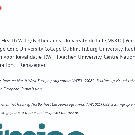
, Health Valley Netherlands, Université de Lille, VKKD | Ve
ege Cork, University College Dublin, Tilburg University, R
m voor Revalidatie, RWTH Aachen University, Centre Natio
tation – Rehazenter.
er Interreg North-West Europe programme NWE0100082 'Scaling-up virtual rehab
the European Commission.
tner in het Interreg North-West Europe-programma NWE0100082 'Scaling-up virt
 en gefinancierd door de Europese Commissie.