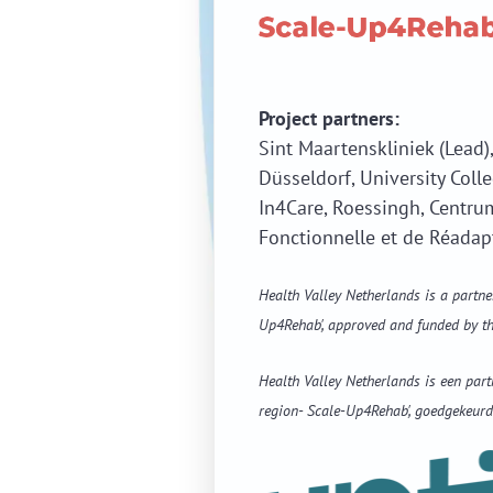
Project partners:
Sint Maartenskliniek (Lead)
Düsseldorf, University Coll
In4Care, Roessingh, Centru
Fonctionnelle et de Réadap
Health Valley Netherlands is a partn
Up4Rehab', approved and funded by 
Health Valley Netherlands is een par
region- Scale-Up4Rehab', goedgekeurd