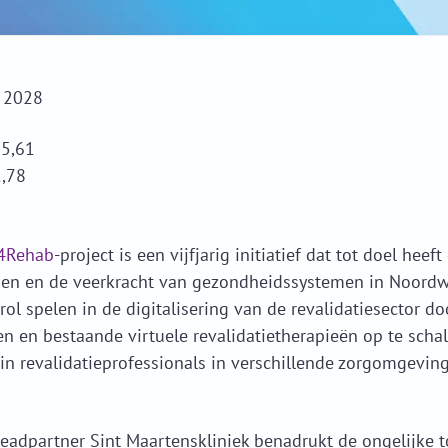
i 2028
5,61
,78
4Rehab
-project is een vijfjarig initiatief dat tot doel heef
gen en de veerkracht van gezondheidssystemen in Noordwe
srol spelen in de digitalisering van de revalidatiesector d
ëren en bestaande virtuele revalidatietherapieën op te schal
n revalidatieprofessionals in verschillende zorgomgevinge
adpartner Sint Maartenskliniek benadrukt de ongelijke to