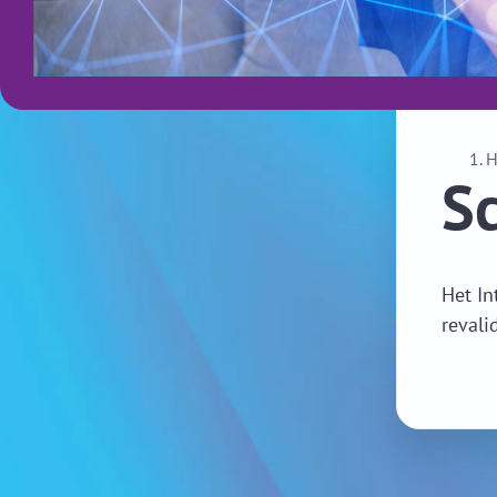
S
Het In
revali