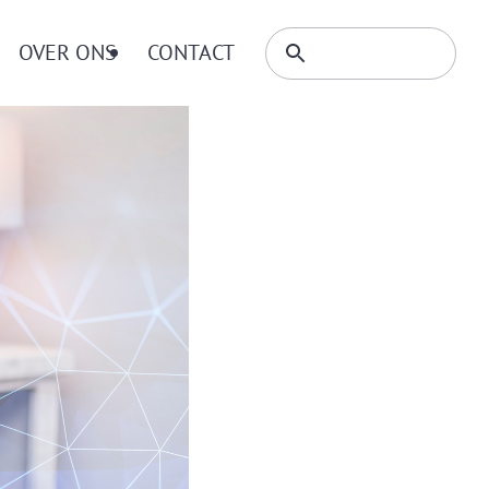
Zoeken
OVER ONS
CONTACT
Zoeken
binnen
website