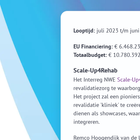
Looptijd:
juli 2023 t/m jun
EU Financiering:
€ 6.468.23
Totaalbudget:
€ 10.780.392
Scale-Up4Rehab
Het Interreg NWE
Scale-Up
revalidatiezorg te waarbor
Het project zal een pionier
revalidatie 'kliniek' te cre
dienen als showcases, waari
integreren.
Remco Hoogendijk van de le