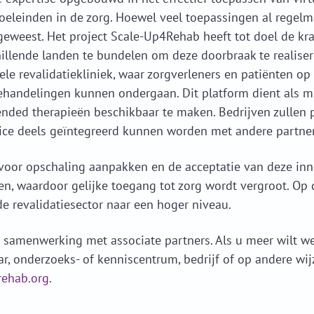
oeleinden in de zorg. Hoewel veel toepassingen al regelma
eweest. Het project Scale-Up4Rehab heeft tot doel de kr
hillende landen te bundelen om deze doorbraak te realisere
ele revalidatiekliniek, waar zorgverleners en patiënten o
 behandelingen kunnen ondergaan. Dit platform dient als
ended therapieën beschikbaar te maken. Bedrijven zullen 
ice deels geïntegreerd kunnen worden met andere partner
s voor opschaling aanpakken en de acceptatie van deze inn
n, waardoor gelijke toegang tot zorg wordt vergroot. Op 
de revalidatiesector naar een hoger niveau.
r samenwerking met associate partners. Als u meer wilt w
ar, onderzoeks- of kenniscentrum, bedrijf of op andere wi
ehab.org
.