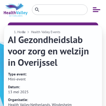
Zoeken
Open
Zoeken
binnen
menu
website
Home
Health Valley Events
AI Gezondheidslab
voor zorg en welzijn
in Overijssel
Type event:
Mini-event
Datum:
13 mei 2025
Organisatie:
Health Valley Netherlands, Windesheim