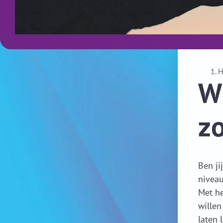
W
z
Ben ji
niveau
Met he
willen
laten 