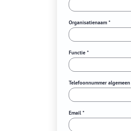
Organisatienaam
*
Functie
*
Telefoonnummer algemee
Email
*