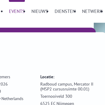
Menu
EVENTS
NIEUWS
DIENSTEN
NETWERK
emers
Locatie:
2026
Radboud campus, Mercator II
(MSP2 cursusruimte 00.01)
0
Toernooiveld 300
y Netherlands
6525 EC Nijmegen