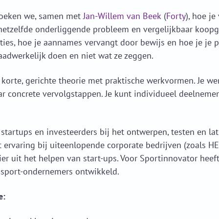
zoeken we, samen met
Jan-Willem van Beek
(
Forty
), hoe je
hetzelfde onderliggende probleem en vergelijkbaar koopg
cties, hoe je aannames vervangt door bewijs en hoe je je 
aadwerkelijk doen en niet wat ze zeggen.
korte, gerichte theorie met praktische werkvormen. Je wer
aar concrete vervolgstappen. Je kunt individueel deelneme
 startups en investeerders bij het ontwerpen, testen en l
t ervaring bij uiteenlopende corporate bedrijven (zoals H
er uit het helpen van start-ups. Voor Sportinnovator heeft
sport-ondernemers ontwikkeld.
e: