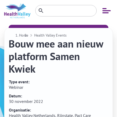
Zoeken
Open
Zoeken
binnen
menu
website
Home
Health Valley Events
Bouw mee aan nieuw
platform Samen
Kwiek
Type event:
Webinar
Datum:
30 november 2022
Organisatie:
Health Valley Netherlands, Rijnstate, Pact Care