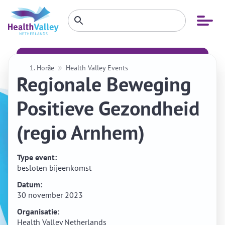
Zoeken
Open
Zoeken
binnen
menu
website
Home
Health Valley Events
Regionale Beweging
Positieve Gezondheid
(regio Arnhem)
Type event:
besloten bijeenkomst
Datum:
30 november 2023
Organisatie:
Health Valley Netherlands