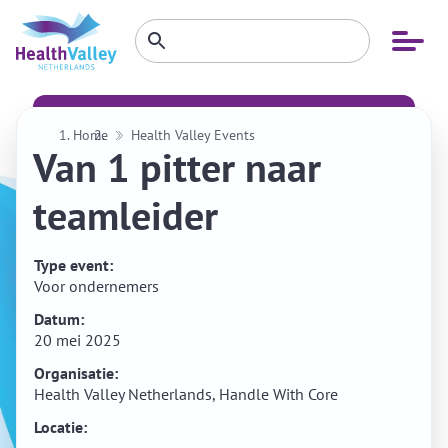
Zoeken
Open
Zoeken
binnen
menu
website
Home
Health Valley Events
Van 1 pitter naar
teamleider
Type event:
Voor ondernemers
Datum:
20 mei 2025
Organisatie:
Health Valley Netherlands, Handle With Core
Locatie: