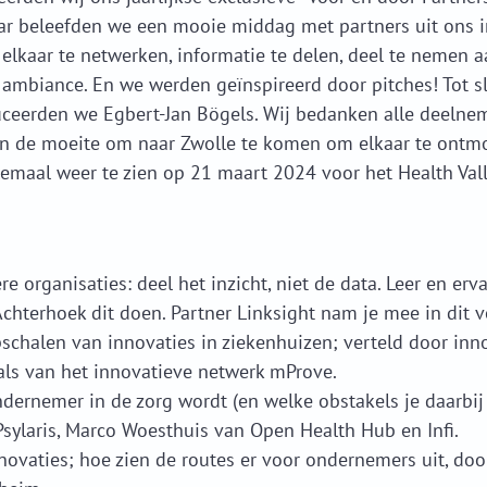
ar beleefden we een mooie middag met partners uit ons i
lkaar te netwerken, informatie te delen, deel te nemen a
 ambiance. En we werden geïnspireerd door pitches! Tot 
uceerden we Egbert-Jan Bögels. Wij bedanken alle deelne
en de moeite om naar Zwolle te komen om elkaar te ontm
lemaal weer te zien op 21 maart 2024 voor het Health Vall
organisaties: deel het inzicht, niet de data. Leer en erva
Achterhoek dit doen. Partner Linksight nam je mee in dit v
schalen van innovaties in ziekenhuizen; verteld door inn
als van het innovatieve netwerk mProve.
dernemer in de zorg wordt (en welke obstakels je daarbij
Psylaris, Marco
Woesthuis van Open Health Hub en Infi.
novaties; hoe zien de routes er voor ondernemers uit, do