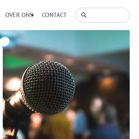
Zoeken
OVER ONS
CONTACT
Zoeken
binnen
website