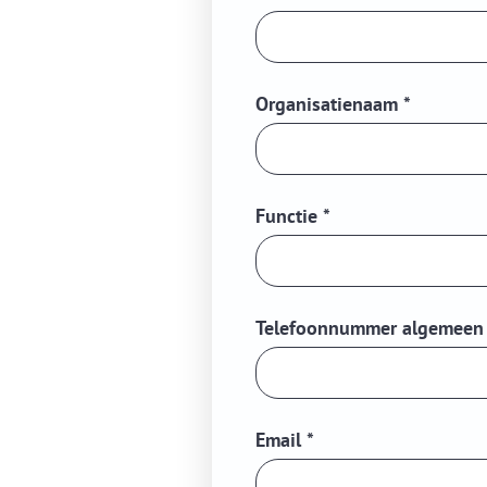
Organisatienaam
*
Functie
*
Telefoonnummer algemee
Email
*