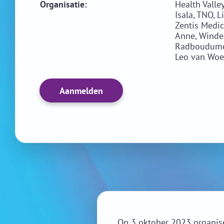
Organisatie:
Health Valle
Isala, TNO, 
Zentis Medic
Anne, Winde
Radboudumc,
Leo van Woe
Aanmelden
Op 3 oktober 2023 organisee