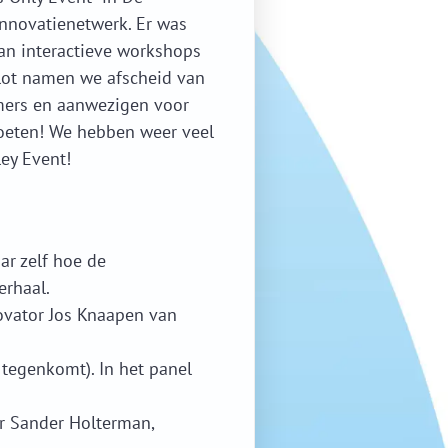
nnovatienetwerk. Er was
an interactieve workshops
slot namen we afscheid van
mers en aanwezigen voor
oeten! We hebben weer veel
ey Event!
ar zelf hoe de
erhaal.
ovator Jos Knaapen van
 tegenkomt). In het panel
or Sander Holterman,