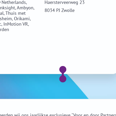
y Netherlands,
Haersterveerweg 23
Linksight, Ambyon,
8034 PJ Zwolle
al, Thuis met
sheim, Orikami,
 InMotion VR,
rden
rden wij ons jaarlijkse exclusieve "Voor en door Partner