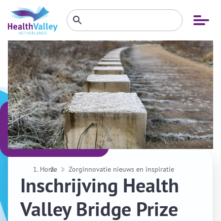
Zoeken
Open
Zoeken
binnen
menu
website
Home
Zorginnovatie nieuws en inspiratie
Inschrijving Health
Valley Bridge Prize