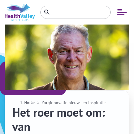
Zoeken
Open
Zoeken
binnen
menu
website
Home
Zorginnovatie nieuws en inspiratie
Het roer moet om:
van