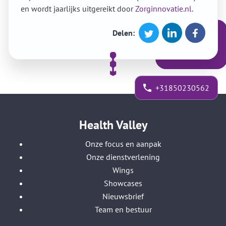
en wordt jaarlijks uitgereikt door
Zorginnovatie.nl
.
Delen:
+31850230562
Health Valley
Onze focus en aanpak
Onze dienstverlening
Wings
Showcases
Nieuwsbrief
Team en bestuur