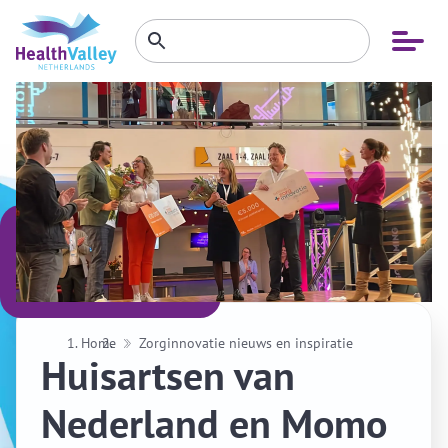
Zoeken
Open
Zoeken
binnen
menu
website
Home
Zorginnovatie nieuws en inspiratie
Huisartsen van
Nederland en Momo