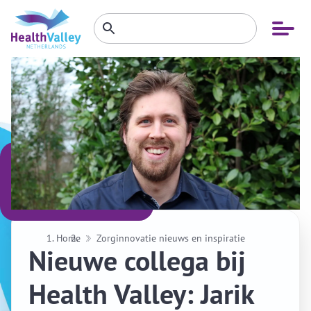
Zoeken
Open
Zoeken
binnen
menu
website
Home
Zorginnovatie nieuws en inspiratie
Nieuwe collega bij
Health Valley: Jarik