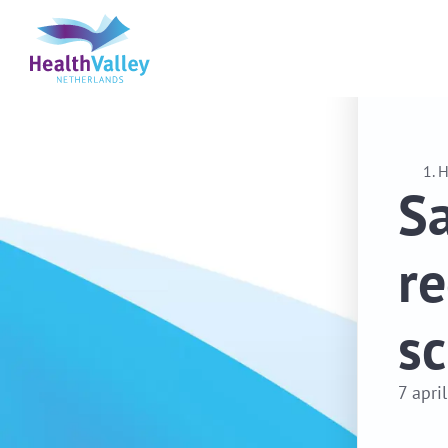
Sa
re
sc
7 apri