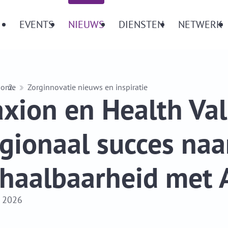
Menu
EVENTS
NIEUWS
DIENSTEN
NETWERK
Home
Zorginnovatie nieuws en inspiratie
xion en Health Val
gionaal succes naa
haalbaarheid met A
l 2026