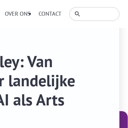
Zoeken
OVER ONS
CONTACT
Zoeken
binnen
website
ley: Van
r landelijke
I als Arts