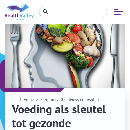
Zoeken
Open
Zoeken
binnen
menu
website
Home
Zorginnovatie nieuws en inspiratie
Voeding als sleutel
tot gezonde