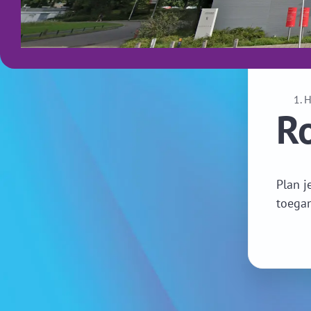
Ro
Plan j
toegan