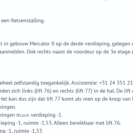
een fietsenstalling.
it in gebouw Mercator II op de derde verdieping, gelegen 
 aanmelden. Ook rechts naast de voordeur op de 3e etage z
eheel zelfstandig toegankelijk. Assistentie: +31 24 351 21
den zich links (lift 76) en rechts (lift 77) in de hal. De lift 
Het kan dus zijn dat lift 77 komt als men op de knop van l
epingen.
epingen m.u.v. verdieping -1.
ieping -1, ruimte -1.53. Alleen bereikbaar met lift 76.
ing -1, ruimte -1.53