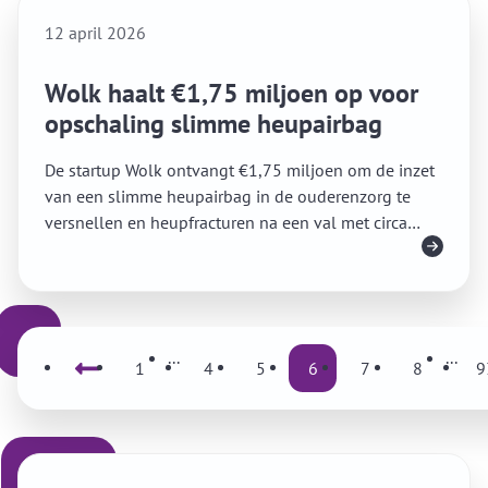
12 april 2026
Wolk haalt €1,75 miljoen op voor
opschaling slimme heupairbag
De startup Wolk ontvangt €1,75 miljoen om de inzet
van een slimme heupairbag in de ouderenzorg te
versnellen en heupfracturen na een val met circa
Lees meer
95% te verminderen.
...
...
Vorige
1
4
5
6
7
8
9
Vo