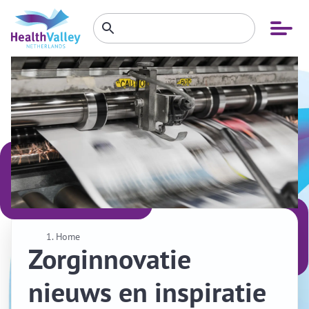
Zoeken
Open
Zoeken
binnen
menu
website
Home
Zorginnovatie
nieuws en inspiratie