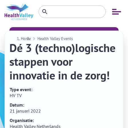
Zoeken
Open
Zoeken
binnen
menu
website
Home
Health Valley Events
Dé 3 (techno)logische
stappen voor
innovatie in de zorg!
Type event:
HV TV
Datum:
21 januari 2022
Organisatie:
Health Valley Netherlands