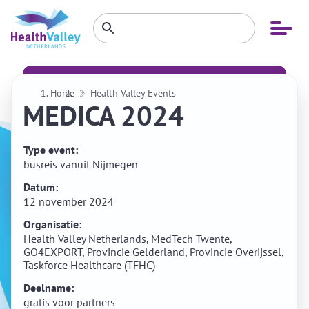
Zoeken
Open
Zoeken
binnen
menu
website
Home
Health Valley Events
MEDICA 2024
Type event:
busreis vanuit Nijmegen
Datum:
12 november 2024
Organisatie:
Health Valley Netherlands, MedTech Twente,
GO4EXPORT, Provincie Gelderland, Provincie Overijssel,
Taskforce Healthcare (TFHC)
Deelname:
gratis voor partners