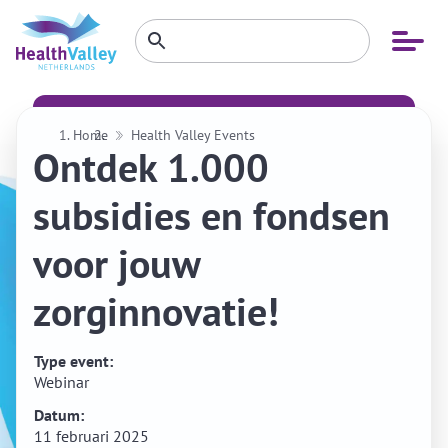
Zoeken
Open
Zoeken
binnen
menu
website
Home
Health Valley Events
Ontdek 1.000
subsidies en fondsen
voor jouw
zorginnovatie!
Type event:
Webinar
Datum:
11 februari 2025