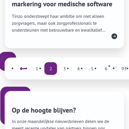
markering voor medische software
Tinzo onderstreept haar ambitie om niet alleen
zorgvragers, maar ook zorgprofessionals te
ondersteunen met betrouwbare en kwalitatief
Lees meer
hoogwaardige software.
...
Vorige
1
2
3
4
5
6
93
Volg
Op de hoogte blijven?
In onze maandelijkse nieuwsbrieven delen we de
meest recente updates van partners binnen ons