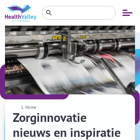
Zoeken
Open
Zoeken
binnen
menu
website
Home
Zorginnovatie
nieuws en inspiratie