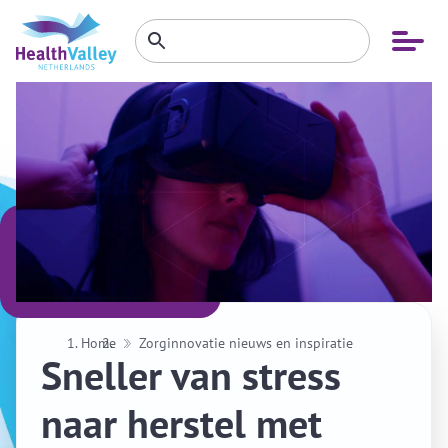
Zoeken
Open
Zoeken
binnen
menu
website
Home
Zorginnovatie nieuws en inspiratie
Sneller van stress
naar herstel met