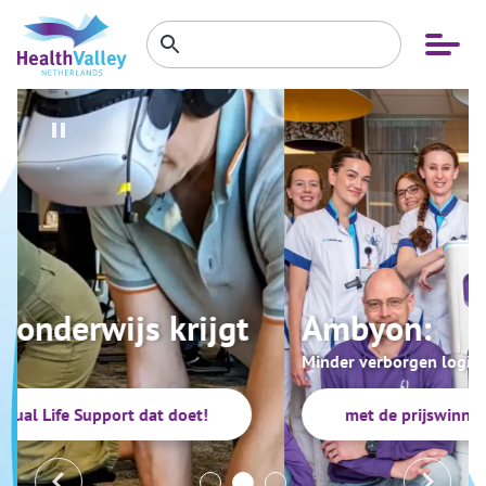
Zoeken
Open
Zoeken
binnen
menu
website
Ambyon:
Minder verborgen logistiek, meer zorg
met de prijswinnende robot Ambyon ONE