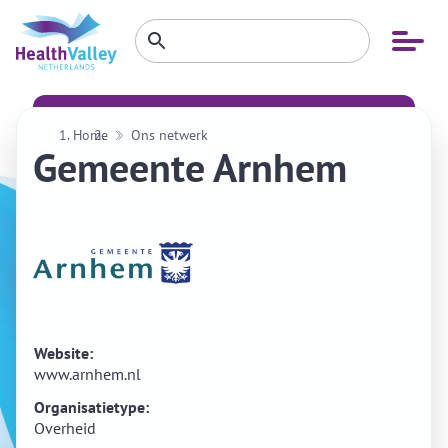
Zoeken
Open
Zoeken
binnen
menu
website
Home
Ons netwerk
Gemeente Arnhem
Website:
www.arnhem.nl
Organisatietype:
Overheid