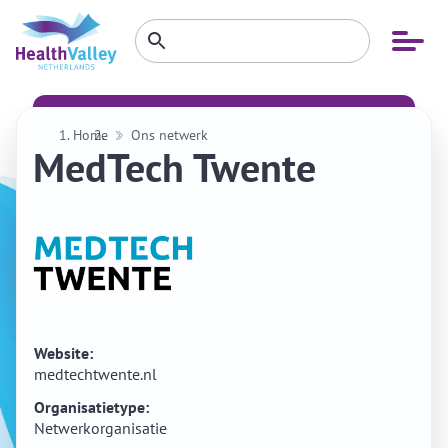
Zoeken
Open
Zoeken
binnen
menu
website
Home
Ons netwerk
MedTech Twente
Website:
medtechtwente.nl
Organisatietype:
Netwerkorganisatie