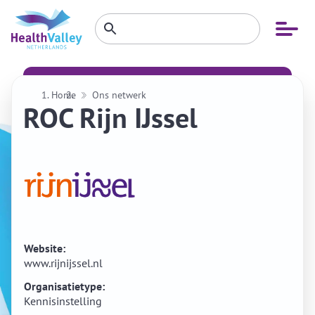
Zoeken
Open
Zoeken
binnen
menu
website
Home
Ons netwerk
ROC Rijn IJssel
Website:
www.rijnijssel.nl
Organisatietype:
Kennisinstelling