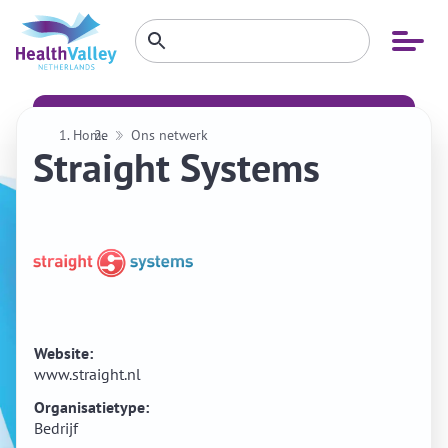
Zoeken
Open
Zoeken
binnen
menu
website
Home
Ons netwerk
Straight Systems
Website:
www.straight.nl
Organisatietype:
Bedrijf