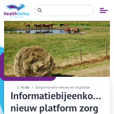
Zoeken
Open
Zoeken
binnen
menu
website
Home
Zorginnovatie nieuws en inspiratie
Informatiebijeenkomst
nieuw platform zorg