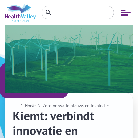
Zoeken
Open
Zoeken
binnen
menu
website
Home
Zorginnovatie nieuws en inspiratie
Kiemt: verbindt
innovatie en