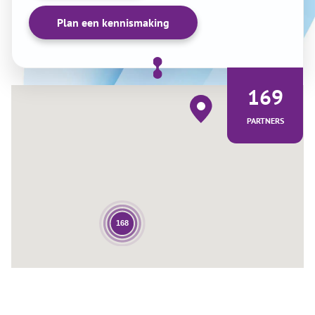
Plan een kennismaking
169
PARTNERS
168