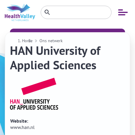
Zoeken
Open
Zoeken
binnen
menu
website
Home
Ons netwerk
HAN University of
Applied Sciences
Website:
www.han.nl