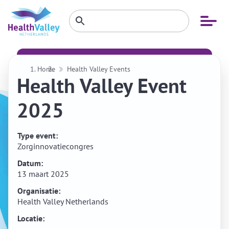
Zoeken
Open
Zoeken
binnen
menu
website
Home
Health Valley Events
Health Valley Event
2025
Type event:
Zorginnovatiecongres
Datum:
13 maart 2025
Organisatie:
Health Valley Netherlands
Locatie: