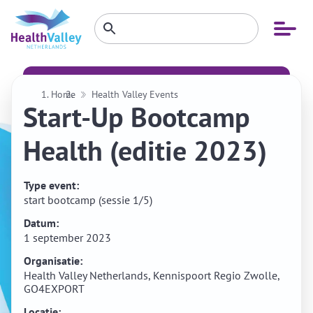
Zoeken
Open
Zoeken
binnen
menu
website
Home
Health Valley Events
Start-Up Bootcamp
Health (editie 2023)
Type event:
start bootcamp (sessie 1/5)
Datum:
1 september 2023
Organisatie:
Health Valley Netherlands, Kennispoort Regio Zwolle,
GO4EXPORT
Locatie: