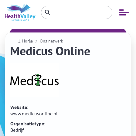
Zoeken
Open
Zoeken
binnen
menu
website
Home
Ons netwerk
Medicus Online
Website:
www.medicusonline.nl
Organisatietype:
Bedrijf