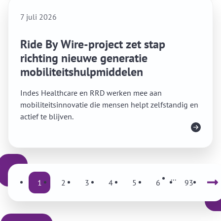
7 juli 2026
Ride By Wire-project zet stap
richting nieuwe generatie
mobiliteitshulpmiddelen
Indes Healthcare en RRD werken mee aan
mobiliteitsinnovatie die mensen helpt zelfstandig en
actief te blijven.
Lees meer
...
1
2
3
4
5
6
93
Volgende