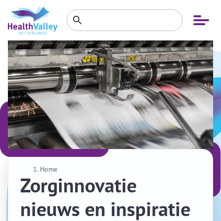
Zoeken
Open
Zoeken
binnen
menu
website
Home
Zorginnovatie
nieuws en inspiratie