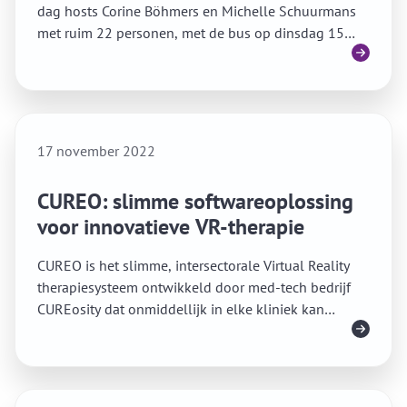
dag hosts Corine Böhmers en Michelle Schuurmans
met ruim 22 personen, met de bus op dinsdag 15
Lees meer
november af naar de MEDICA in Düsseldorf. In de bus
was er direct veel ruimte om met elkaar te netwerken
en kennis uit te wisselen.
17 november 2022
CUREO: slimme softwareoplossing
voor innovatieve VR-therapie
CUREO is het slimme, intersectorale Virtual Reality
therapiesysteem ontwikkeld door med-tech bedrijf
CUREosity dat onmiddellijk in elke kliniek kan
Lees meer
worden gebruikt.