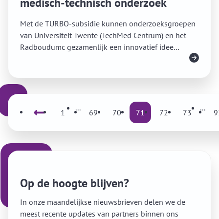
medisch-technisch onderzoek
Met de TURBO-subsidie kunnen onderzoeksgroepen
van Universiteit Twente (TechMed Centrum) en het
Radboudumc gezamenlijk een innovatief idee
Lees meer
uitwerken dat zal leiden tot een vervolgaanvraag bij
een externe subsidieverstrekker.
...
...
Vorige
1
69
70
71
72
73
9
Vo
Op de hoogte blijven?
In onze maandelijkse nieuwsbrieven delen we de
meest recente updates van partners binnen ons