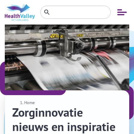
Zoeken
Open
Zoeken
binnen
menu
website
Home
Zorginnovatie
nieuws en inspiratie