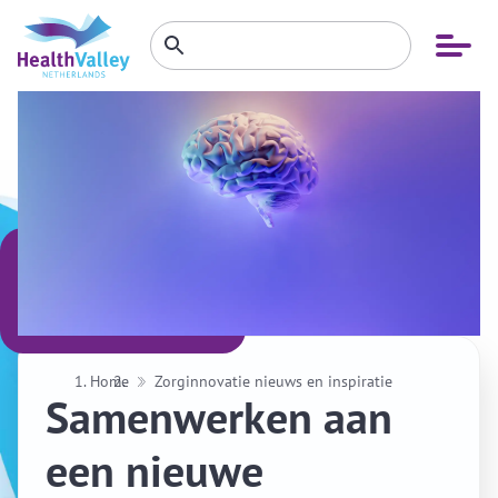
Zoeken
Open
Zoeken
binnen
menu
website
Home
Zorginnovatie nieuws en inspiratie
Samenwerken aan
een nieuwe