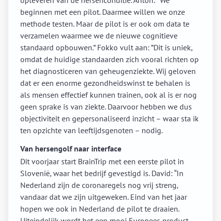
opleveren van de hersenconditie. Anton: “We
beginnen met een pilot. Daarmee willen we onze
methode testen. Maar de pilot is er ook om data te
verzamelen waarmee we de nieuwe cognitieve
standaard opbouwen.” Fokko vult aan: ”Dit is uniek,
omdat de huidige standaarden zich vooral richten op
het diagnosticeren van geheugenziekte. Wij geloven
dat er een enorme gezondheidswinst te behalen is
als mensen effectief kunnen trainen, ook al is er nog
geen sprake is van ziekte. Daarvoor hebben we dus
objectiviteit en gepersonaliseerd inzicht – waar sta ik
ten opzichte van leeftijdsgenoten – nodig.
Van hersengolf naar interface
Dit voorjaar start BrainTrip met een eerste pilot in
Slovenië, waar het bedrijf gevestigd is. David: “In
Nederland zijn de coronaregels nog vrij streng,
vandaar dat we zijn uitgeweken. Eind van het jaar
hopen we ook in Nederland de pilot te draaien.
Uiteindelijk wordt het een mooi Europees product,