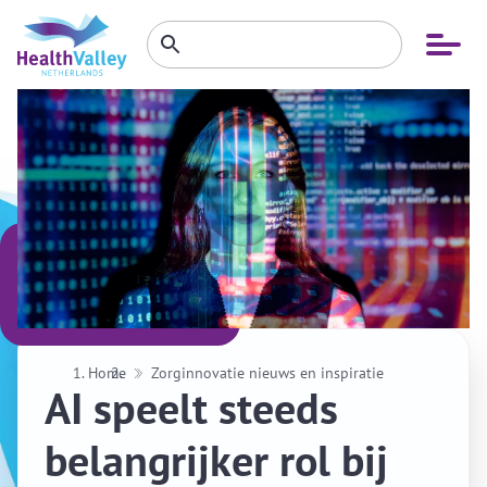
Zoeken
Open
Zoeken
binnen
menu
website
Home
Zorginnovatie nieuws en inspiratie
AI speelt steeds
belangrijker rol bij