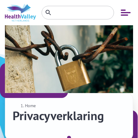
Zoeken
Open
Zoeken
binnen
menu
website
Home
Privacyverklaring