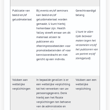
Publicatie van
Bij events en/of seminars
Gerechtvaardigd
beeld-en/of
kan beeld-en/of
belang
geluidmateriaal
geluidsmateriaal worden
gemaakt. U kunt hierbij
herkenbaar zijn. Health
U kunt te allen
Valley streeft ernaar om dit
tijde bezwaar
materiaal alleen te
maken tegen het
publiceren als
verzamelen en/of
sfeerimpressiebeelden voor
het publiceren van
promotiedoeleinden of voor
uw portret en/of
kennisoverdracht en niet
stem(geluid).
gericht op een individu.
Voldoen aan
In bepaalde gevallen is er
Voldoen aan een
wettelijke
een wettelijke verplichting
wettelijke
verplichtingen
tot het verwerken van uw
verplichting
persoonsgegevens. Denk
hierbij aan het fiscale
verplichtingen ten behoeve
van de administratie en