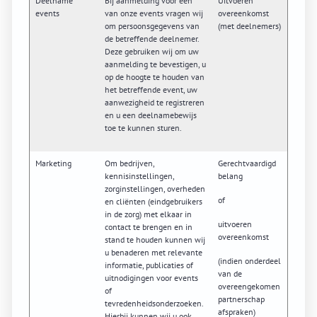
Deelname
Bij aanmelding voor een
Uitvoeren
events
van onze events vragen wij
overeenkomst
om persoonsgegevens van
(met deelnemers)
de betreffende deelnemer.
Deze gebruiken wij om uw
aanmelding te bevestigen, u
op de hoogte te houden van
het betreffende event, uw
aanwezigheid te registreren
en u een deelnamebewijs
toe te kunnen sturen.
Marketing
Om bedrijven,
Gerechtvaardigd
kennisinstellingen,
belang
zorginstellingen, overheden
of
en cliënten (eindgebruikers
in de zorg) met elkaar in
uitvoeren
contact te brengen en in
overeenkomst
stand te houden kunnen wij
u benaderen met relevante
(indien onderdeel
informatie, publicaties of
van de
uitnodigingen voor events
overeengekomen
of
partnerschap
tevredenheidsonderzoeken.
afspraken)
Hierbij kunnen wij u ook