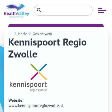
Zoeken
Open
Zoeken
binnen
menu
website
Home
Ons netwerk
Kennispoort Regio
Zwolle
Website:
www.kennispoortregiozwolle.nl