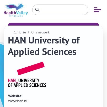
Zoeken
Open
Zoeken
binnen
menu
website
Home
Ons netwerk
HAN University of
Applied Sciences
Website:
www.han.nl